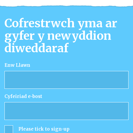
Cofrestrwch yma ar
gyfer y newyddion
diweddaraf
Enw Llawn
Cyfeiriad e-bost
Gwybodaeth
Please tick to sign-up