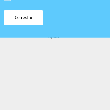
Newyddion
Ysgolion
Cofrestru
Cofrestru
Cwestiynau
Cyswllt
Lawrlwytho ein llyfryn