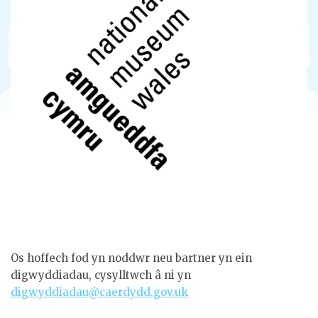
Os hoffech fod yn noddwr neu bartner yn ein
digwyddiadau, cysylltwch â ni yn
digwyddiadau@caerdydd.gov.uk